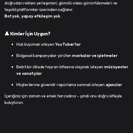
doğrudan reklam yerleşimleri, gömülü video görüntülemeleri ve
teşvikli platformlar üzerinden sağlanır.
Bot yok, yapay etkileşim yok.
👤 Kimler İçin Uygun?
Hızlı büyümek isteyen
YouTuber’lar
Bölgesel kampanyalar yürüten
markalar ve işletmeler
Belirli bir ülkede hayran kitlesine ulaşmak isteyen
müzisyenler
ve sanatçılar
Müşterilerine güvenilir raporlama sunmak isteyen
ajanslar
İçeriğiniz için zaman ve emek harcadınız – şimdi onu doğru kitleyle
buluşturun.