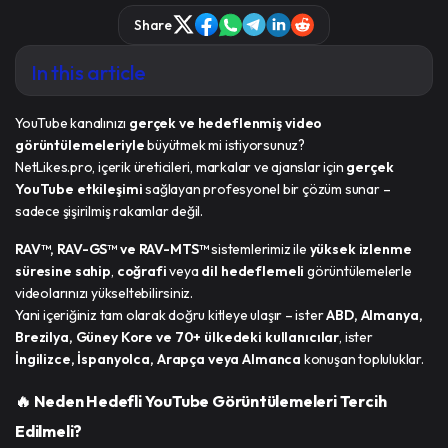
Share
In this article
YouTube kanalınızı
gerçek ve hedeflenmiş video
görüntülemeleriyle
büyütmek mi istiyorsunuz?
NetLikes.pro, içerik üreticileri, markalar ve ajanslar için
gerçek
YouTube etkileşimi
sağlayan profesyonel bir çözüm sunar –
sadece şişirilmiş rakamlar değil.
RAV™, RAV-GS™ ve RAV-MTS™
sistemlerimiz ile
yüksek izlenme
süresine sahip
,
coğrafi
veya
dil hedeflemeli
görüntülemelerle
videolarınızı yükseltebilirsiniz.
Yani içeriğiniz tam olarak doğru kitleye ulaşır – ister
ABD, Almanya,
Brezilya, Güney Kore ve 70+ ülkedeki kullanıcılar
, ister
İngilizce, İspanyolca, Arapça veya Almanca
konuşan topluluklar.
🔥 Neden Hedefli YouTube Görüntülemeleri Tercih
Edilmeli?