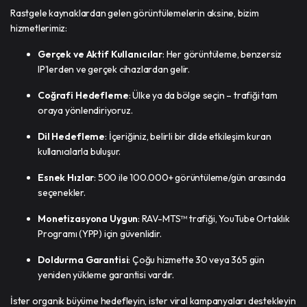
Rastgele kaynaklardan gelen görüntülemelerin aksine, bizim
hizmetlerimiz:
Gerçek ve Aktif Kullanıcılar
: Her görüntüleme, benzersiz
IP’lerden ve gerçek cihazlardan gelir.
Coğrafi Hedefleme
: Ülke ya da bölge seçin – trafiği tam
oraya yönlendiriyoruz.
Dil Hedefleme
: İçeriğiniz, belirli bir dilde etkileşim kuran
kullanıcılarla buluşur.
Esnek Hızlar
: 500 ile 100.000+ görüntüleme/gün arasında
seçenekler.
Monetizasyona Uygun
: RAV-MTS™ trafiği, YouTube Ortaklık
Programı (YPP) için güvenlidir.
Doldurma Garantisi
: Çoğu hizmette 30 veya 365 gün
yeniden yükleme garantisi vardır.
İster organik büyüme hedefleyin, ister viral kampanyaları destekleyin