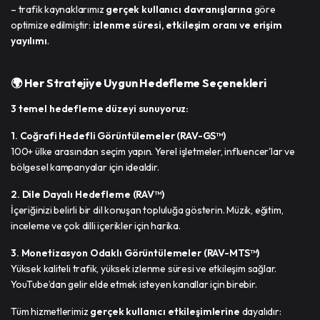
– trafik kaynaklarımız
gerçek kullanıcı davranışlarına
göre
optimize edilmiştir:
izlenme süresi, etkileşim oranı ve erişim
yayılımı
.
🌍 Her Stratejiye Uygun Hedefleme Seçenekleri
3 temel hedefleme düzeyi sunuyoruz:
1. Coğrafi Hedefli Görüntülemeler (RAV-GS™)
100+ ülke arasından seçim yapın. Yerel işletmeler, influencer'lar ve
bölgesel kampanyalar için idealdir.
2. Dile Dayalı Hedefleme (RAV™)
İçeriğinizi belirli bir dil konuşan topluluğa gösterin. Müzik, eğitim,
inceleme ve çok dilli içerikler için harika.
3. Monetizasyon Odaklı Görüntülemeler (RAV-MTS™)
Yüksek kaliteli trafik, yüksek izlenme süresi ve etkileşim sağlar.
YouTube’dan gelir elde etmek isteyen kanallar için birebir.
Tüm hizmetlerimiz
gerçek kullanıcı etkileşimlerine
dayalıdır: