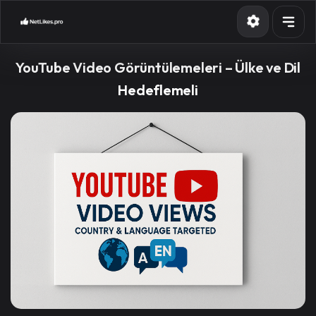
Servisler
YouTube Video Görüntülemeleri – Ülke ve Dil
API
Hedeflemeli
Blog
Contact
Üye girişi
Hızlı Üyelik