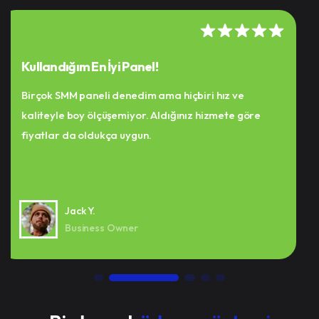
Sonunda Düşüş Yok! 🔥
Benim için en önemli şey takipçi tutma oranıydı. Bir
hafta oldu ve takipçi sayım gayet stabil.
Kalitesinden çok etkilendim.
Robin K.
Music Producer