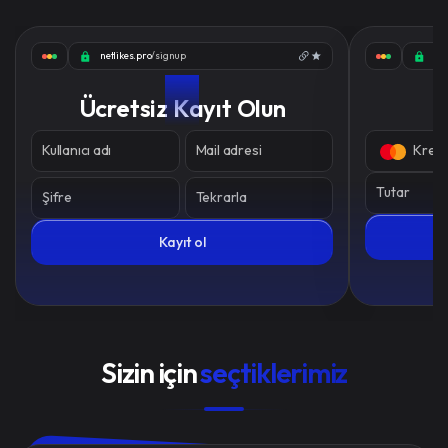
netlikes.pro
/signup
net
01
Ücretsiz Kayıt Olun
Kullanıcı adı
Mail adresi
Kredi 
Tutar
Şifre
Tekrarla
Kayıt ol
Sizin için
seçtiklerimiz