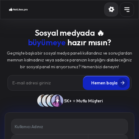
Servisler
Sosyal medyada 🔥
API
büyümeye
hazır mısın?
Blog
Geçmişte başka bir sosyal medya paneli kullandınız ve sonuçlardan
memnun kalmadınız veya sadece paranızın karşılığını alabileceğiniz
Contact
bir sosyal panel mi arıyorsunuz? Hemen bizi deneyin!
Üye girişi
Hızlı Üyelik
Hemen başla
+
5K+ ⭐ Mutlu Müşteri