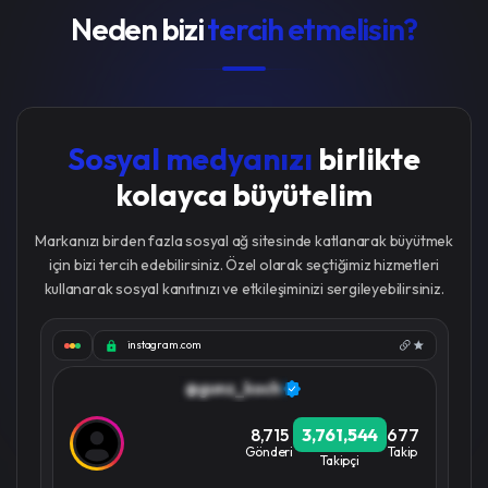
Neden bizi
tercih etmelisin?
Sosyal medyanızı
birlikte
kolayca büyütelim
Markanızı birden fazla sosyal ağ sitesinde katlanarak büyütmek
için bizi tercih edebilirsiniz. Özel olarak seçtiğimiz hizmetleri
kullanarak sosyal kanıtınızı ve etkileşiminizi sergileyebilirsiniz.
instagram.com
@gunz_koch
8,715
3,761,544
677
Gönderi
Takip
Takipçi