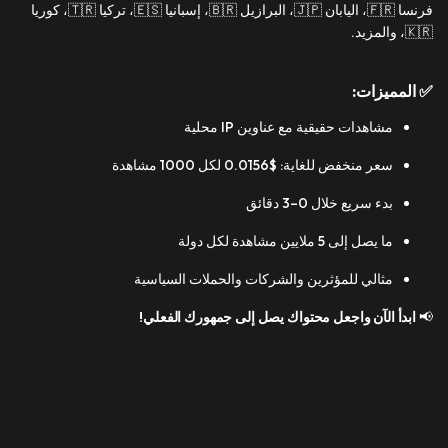
فرنسا 🇫🇷، اليابان 🇯🇵، البرازيل 🇧🇷، إسبانيا 🇪🇸، تركيا 🇹🇷، كوريا
🇰🇷، والمزيد.
✅ المميزات:
مشاهدات حقيقية مع عناوين IP محلية
سعر منخفض للغاية: $0.0156 لكل 1000 مشاهدة
بدء سريع خلال 0–3 دقائق
ما يصل إلى 5 ملايين مشاهدة لكل دولة
مثالي للمؤثرين والشركات والحملات السياسية
📢
ابدأ الآن واجعل محتواك يصل إلى جمهورك الفعلي!