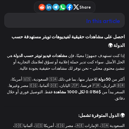
Share
In this article
احصل على مشاهدات حقيقية لفيديوهات تويتر مستهدفة حسب
الدولة 🌍
إذا كنت تستهدف جمهورًا معينًا، فإن
مشاهدات فيديو تويتر حسب الدولة
هي
الحل الأمثل. سواء كنت تدير حملة إعلانية أو تسوّق لعلامتك التجارية أو
تنشئ محتوى محلي – نحن نوفر لك مشاهدات حقيقية بجودة عالية.
أكثر من
50 دولة
للاختيار منها، بما في ذلك 🇸🇦 السعودية، 🇺🇸 أمريكا،
🇧🇷 البرازيل، 🇫🇷 فرنسا، 🇯🇵 اليابان، 🇩🇪 ألمانيا، 🇪🇬 مصر وغيرها.
السعر يبدأ من
$0.0156 لكل 1000 مشاهدة
فقط. التوصيل فوري أو خلال
دقائق.
🌍 الدول المتوفرة تشمل:
السعودية 🇸🇦، الإمارات 🇦🇪، مصر 🇪🇬، أمريكا 🇺🇸، ألمانيا 🇩🇪،