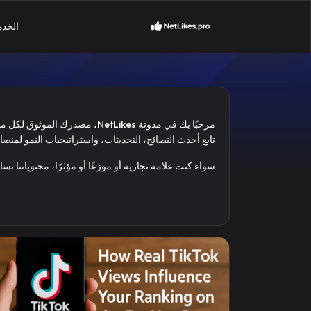
الخد
مرحبًا بك في مدونة NetLikes، مصدرك الموثوق لكل ما يخص نمو الشبكات الاجتماعية وخدمات SMM.
تابع أحدث النصائح، التحديثات، واستراتيجيات النمو لمنصات مثل Instagram و YouTube و TikTok و tter
سواء كنت علامة تجارية أو موزعًا أو مؤثرًا، محتوياتنا تسا