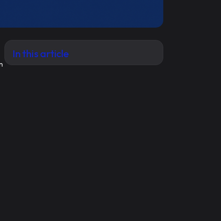
In this article
ận