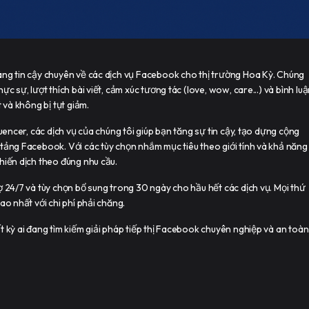
áng tin cậy chuyên về các dịch vụ Facebook cho thị trường Hoa Kỳ. Chúng
c sự, lượt thích bài viết, cảm xúc tương tác (love, wow, care...) và bình lu
 và không bị tụt giảm.
luencer, các dịch vụ của chúng tôi giúp bạn tăng sự tin cậy, tạo dựng cộng
tảng Facebook. Với các tùy chọn nhắm mục tiêu theo giới tính và khả năng
hiến dịch theo đúng nhu cầu.
ợ 24/7 và tùy chọn bổ sung trong 30 ngày cho hầu hết các dịch vụ. Mọi thứ
ao nhất với chi phí phải chăng.
t kỳ ai đang tìm kiếm giải pháp tiếp thị Facebook chuyên nghiệp và an toàn