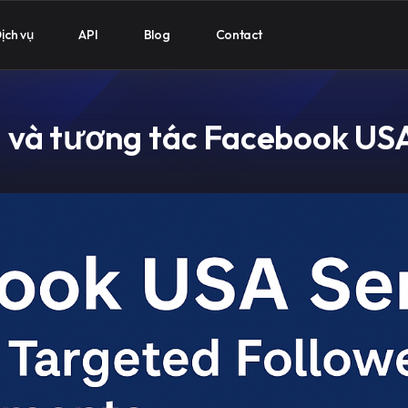
ịch vụ
API
Blog
Contact
i và tương tác Facebook US