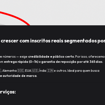
 crescer com inscritos reais segmentados po
ue números — exige
credibilidade e público certo
. Por isso, oferecemo
com
entrega rápida (0–1h)
e
garantia de reposição por até 365 dias
.
, Alemanha 🇩🇪, EUA 🇺🇸, Índia 🇮🇳 e outros. Ideal para quem busca
 e autoridade de marca
.
rviços: