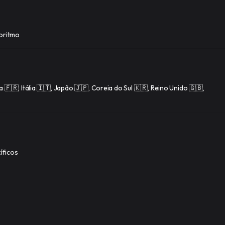
goritmo
 🇫🇷, Itália 🇮🇹, Japão 🇯🇵, Coreia do Sul 🇰🇷, Reino Unido 🇬🇧,
íficos
o