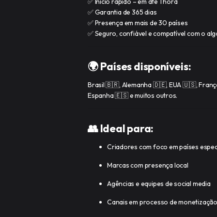
✅ Início rápido – em até 1 hora
✅ Garantia de 365 dias
✅ Presença em mais de 30 países
✅ Seguro, confiável e compatível com o al
🌍 Países disponíveis:
Brasil 🇧🇷, Alemanha 🇩🇪, EUA 🇺🇸, França
Espanha 🇪🇸 e muitos outros.
👥 Ideal para:
Criadores com foco em países espec
Marcas com presença local
Agências e equipes de social media
Canais em processo de monetizaçã